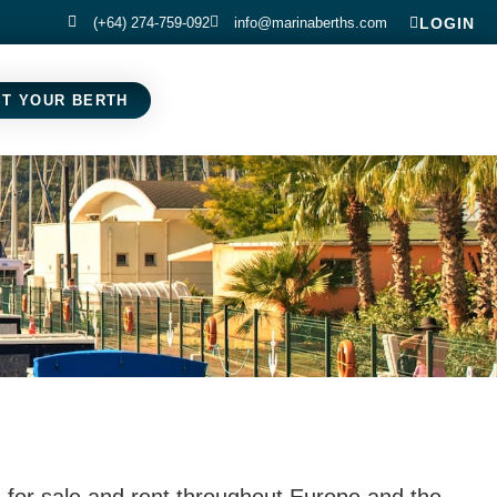
(+64) 274-759-092
info@marinaberths.com
LOGIN
ST YOUR BERTH