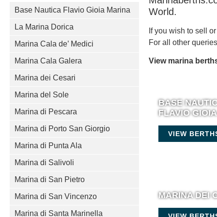
Marinaberths.co
Base Nautica Flavio Gioia Marina
World.
La Marina Dorica
If you wish to sell 
For all other queri
Marina Cala de’ Medici
Marina Cala Galera
View marina berths
Marina dei Cesari
Marina del Sole
BASE NAUTI
Marina di Pescara
FLAVIO GIOI
Marina di Porto San Giorgio
VIEW BERTH
Marina di Punta Ala
Marina di Salivoli
Marina di San Pietro
MARINA DEI 
Marina di San Vincenzo
Marina di Santa Marinella
VIEW BERTH