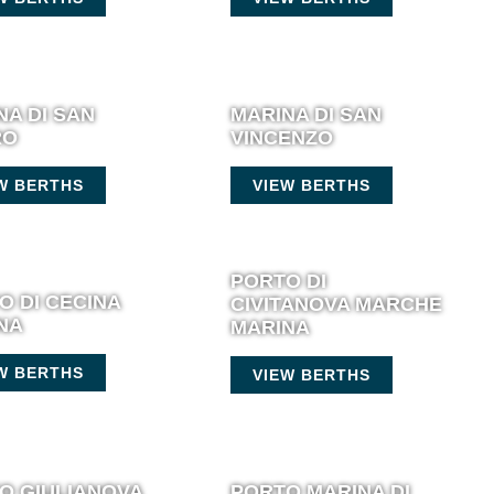
NA DI SAN
MARINA DI SAN
RO
VINCENZO
W BERTHS
VIEW BERTHS
PORTO DI
O DI CECINA
CIVITANOVA MARCHE
NA
MARINA
W BERTHS
VIEW BERTHS
O GIULIANOVA
PORTO MARINA DI