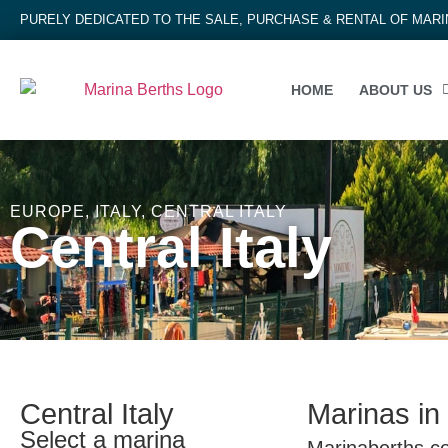
PURELY DEDICATED TO THE SALE, PURCHASE & RENTAL OF MAR
HOME
ABOUT US
EUROPE
,
ITALY
,
CENTRAL ITALY
Central Italy
Central Italy
Marinas in 
Select a marina