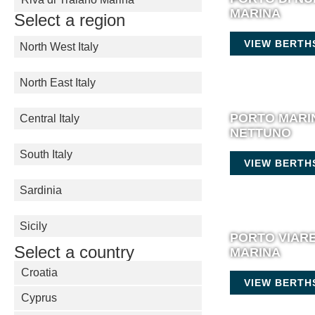
MARINA
Select a region
VIEW BERTH
North West Italy
North East Italy
PORTO MARIN
Central Italy
NETTUNO
South Italy
VIEW BERTH
Sardinia
Sicily
PORTO VIAR
Select a country
MARINA
Croatia
VIEW BERTH
Cyprus