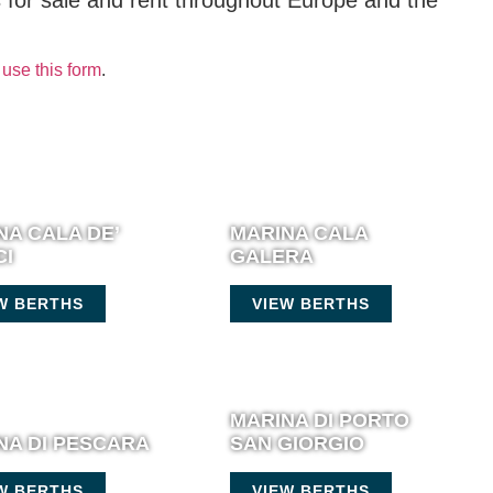
s for sale and rent throughout Europe and the
use this form
.
NA CALA DE’
MARINA CALA
CI
GALERA
W BERTHS
VIEW BERTHS
MARINA DI PORTO
NA DI PESCARA
SAN GIORGIO
W BERTHS
VIEW BERTHS