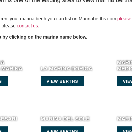
m is one of the leading sites to view marina berth
or rent your marina berth you can list on Marinaberths.com
please 
es please
contact us
.
 by clicking on the marina name below.
CA
MARI
A MARINA
LA MARINA DORICA
MEDI
S
VIEW BERTHS
VIE
CESARI
MARINA DEL SOLE
MARI
S
VIEW BERTHS
VIE